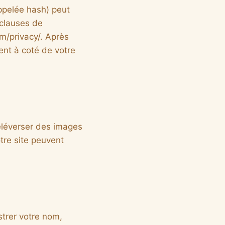
ppelée hash) peut
 clauses de
om/privacy/. Après
ent à coté de votre
téléverser des images
re site peuvent
strer votre nom,